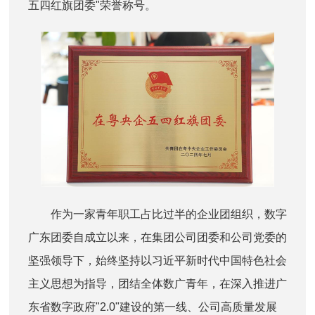
五四红旗团委
"
荣誉称号。
作为一家青年职工占比过半的企业团组织，数字
广东团委自成立以来，在集团公司团委和公司党委的
坚强领导下，始终坚持以习近平新时代中国特色社会
主义思想为指导，团结全体数广青年，在深入推进广
东省数字政府
"2.0"
建设的第一线、公司高质量发展