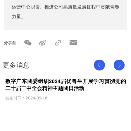
运营中心职责、推进公司高质量发展征程中贡献青春
力量。
分享至：
更多消息
数字广东团委组织2024届优粤生开展学习贯彻党的
二十届三中全会精神主题团日活动
发布时间：2024-09-18