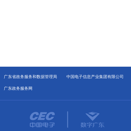
广东省政务服务和数据管理局
中国电子信息产业集团有限公司
广东政务服务网