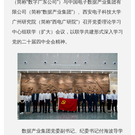
（简称“数字广东公司”）与中国电子数据产业集团有
限公司（简称“数据产业集团”）、西安电子科技大学
广州研究院（简称“西电广研院”）召开党委理论学习
中心组联学（扩大）会议，以联学共建形式深入学习
党的二十届四中全会精神。
数据产业集团党委副书记、纪委书记付海波导学