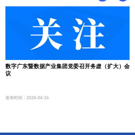
数字广东暨数据产业集团党委召开务虚（扩大）会
议
发布时间：2026-04-16