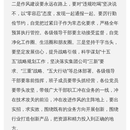
二是作风建设要永远在路上，要对“违规吃喝”坚决说
不，以“零容忍”态度，发现一起通报一起。要厉行勤
俭节约，自觉把过紧日子作为常态化要求，严格全年
预算执行管控。各级领导干部要主动接受监督，自觉
净化工作圈、生活圈和朋友圈。三是坚持干字当头，
要坚定发展信心，提升战略引领，科学谋划“十五
五”战略规划工作，坚决落实集团公司“三新”要
求、“三重”战略、“五大行动”等总体部署。各级领导
干部要靠前指挥，班子成员要带头抓经营，各位党员
要带头攻坚，带领广大干部职工冲在业务的一线，冲
在技术攻关的前沿，冲在改进作风的主阵地上，要出
实招，求实效，围绕既有的业务方向开展创新，围绕
行业打造创新产品，把资源和精力投入到正确的地
方。